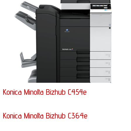
Konica Minolta Bizhub C454e
Konica Minolta Bizhub C364e