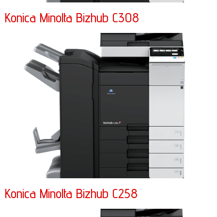
Konica Minolta Bizhub C308
Konica Minolta Bizhub C258