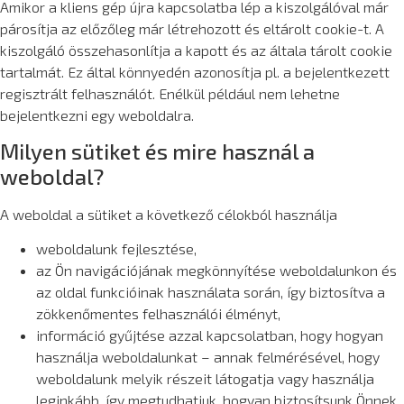
Amikor a kliens gép újra kapcsolatba lép a kiszolgálóval már
párosítja az előzőleg már létrehozott és eltárolt cookie-t. A
kiszolgáló összehasonlítja a kapott és az általa tárolt cookie
tartalmát. Ez által könnyedén azonosítja pl. a bejelentkezett
regisztrált felhasználót. Enélkül például nem lehetne
bejelentkezni egy weboldalra.
Milyen sütiket és mire használ a
weboldal?
A weboldal a sütiket a következő célokból használja
weboldalunk fejlesztése,
az Ön navigációjának megkönnyítése weboldalunkon és
az oldal funkcióinak használata során, így biztosítva a
zökkenőmentes felhasználói élményt,
információ gyűjtése azzal kapcsolatban, hogy hogyan
használja weboldalunkat – annak felmérésével, hogy
weboldalunk melyik részeit látogatja vagy használja
leginkább, így megtudhatjuk, hogyan biztosítsunk Önnek