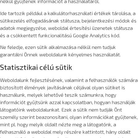
nélkül gyűjtenek információt a használatáról.
Ide tartozik például a kalkulátorhasználati értékek tárolása, a
sütikezelés elfogadásának státusza, bejelentkezési módok és
adatok megjegyzése, weboldal értesítési üzenetek státusza
és a csökkentett funkcionalitású Google Analytics kód.
Ne feledje, ezen sütik alkalmazása nélkül nem tudjuk
garantálni Önnek weboldalunk kényelmes használatát.
Statisztikai célú sütik
Weboldalunk fejlesztésének, valamint a felhasználók számára
biztosított élmények javításának céljával olyan sütiket is
használunk, melyek lehetővé teszik számunkra, hogy
információt gyűjtsünk azzal kapcsolatban, hogyan használják
látogatóink weboldalunkat. Ezek a sütik nem tudják Önt
személy szerint beazonosítani, olyan információkat gyűjtenek,
mint pl. hogy melyik oldalt nézte meg a látogatónk, a
felhasználó a weboldal mely részére kattintott, hány oldalt