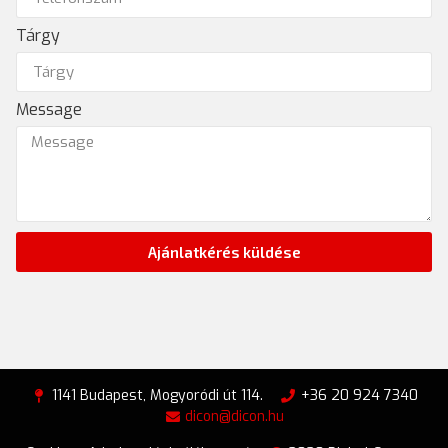
Tárgy
Message
Ajánlatkérés küldése
1141 Budapest, Mogyoródi út 114.
+36 20 924 7340
dicon@dicon.hu