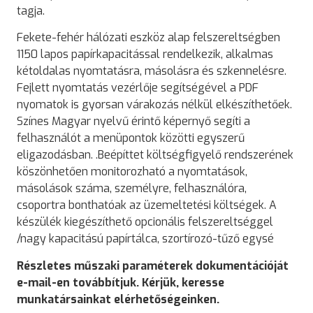
tagja.
Fekete-fehér hálózati eszköz alap felszereltségben
1150 lapos papírkapacitással rendelkezik, alkalmas
kétoldalas nyomtatásra, másolásra és szkennelésre.
Fejlett nyomtatás vezérlője segítségével a PDF
nyomatok is gyorsan várakozás nélkül elkészíthetőek.
Színes Magyar nyelvű érintő képernyő segíti a
felhasználót a menüpontok közötti egyszerű
eligazodásban. .Beépíttet költségfigyelő rendszerének
köszönhetően monitorozható a nyomtatások,
másolások száma, személyre, felhasználóra,
csoportra bonthatóak az üzemeltetési költségek. A
készülék kiegészíthető opcionális felszereltséggel
/nagy kapacitású papírtálca, szortírozó-tűző egysé
Részletes műszaki paraméterek dokumentációját
e-mail-en továbbítjuk. Kérjük, keresse
munkatársainkat elérhetőségeinken.