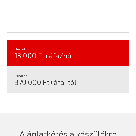
Bérlet:
13 000 Ft+áfa/hó
Vételár:
379 000 Ft+áfa-tól
Ajánlatkérés a készülékre